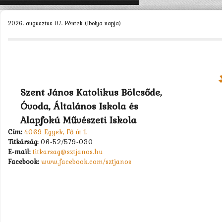
KEZDŐLAP
2026. augusztus 07. Péntek (Ibolya napja)
ISKOLÁNK >
SZERVEZETEINK >
DIÁKÖNKORMÁNYZAT >
MUNKATÁRSAK >
Szent János Katolikus Bölcsőde,
Óvoda, Általános Iskola és
TANULÓK >
Alapfokú Művészeti Iskola
PÁLYÁZATOK >
Cím:
4069 Egyek, Fő út 1.
Titkárság:
06-52/579-030
KAPCSOLAT
E-mail:
titkarsag@sztjanos.hu
Facebook:
www.facebook.com/sztjanos