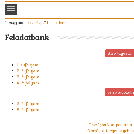
Itt vagy most:
Kezdőlap
//
Feladatbank
Feladatbank
Alsó tagozat
1. évfolyam
2. évfolyam
3. évfolyam
4. évfolyam
Felső tagozat
6. évfolyam
8. évfolyam
Országos kompetenciamé
Országos idegen nyelvi m