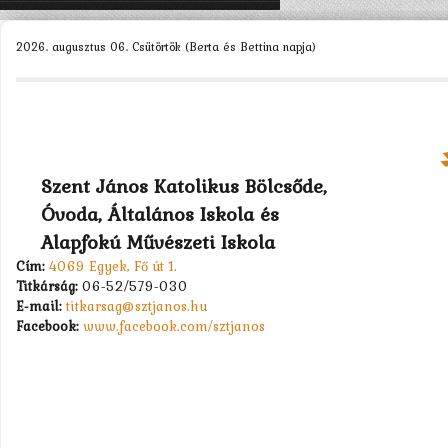
KEZDŐLAP
2026. augusztus 06. Csütörtök (Berta és Bettina napja)
ISKOLÁNK >
SZERVEZETEINK >
DIÁKÖNKORMÁNYZAT >
MUNKATÁRSAK >
Szent János Katolikus Bölcsőde,
Óvoda, Általános Iskola és
TANULÓK >
Alapfokú Művészeti Iskola
PÁLYÁZATOK >
Cím:
4069 Egyek, Fő út 1.
Titkárság:
06-52/579-030
KAPCSOLAT
E-mail:
titkarsag@sztjanos.hu
Facebook:
www.facebook.com/sztjanos