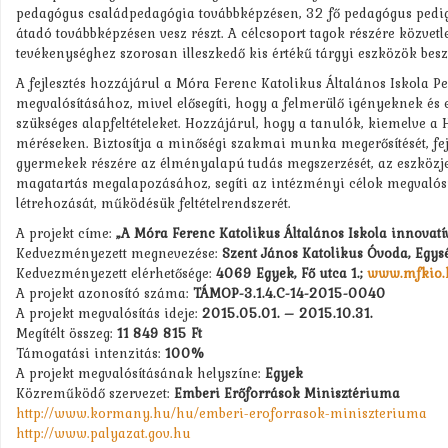
pedagógus családpedagógia továbbképzésen, 32 fő pedagógus pedig 
átadó továbbképzésen vesz részt. A célcsoport tagok részére közvet
tevékenységhez szorosan illeszkedő kis értékű tárgyi eszközök besze
A fejlesztés hozzájárul a Móra Ferenc Katolikus Általános Iskola
megvalósításához, mivel elősegíti, hogy a felmerülő igényeknek és
szükséges alapfeltételeket. Hozzájárul, hogy a tanulók, kiemelv
méréseken. Biztosítja a minőségi szakmai munka megerősítését, fejle
gyermekek részére az élményalapú tudás megszerzését, az eszközjel
magatartás megalapozásához, segíti az intézményi célok megvalósí
létrehozását, működésük feltételrendszerét.
A projekt címe:
„A Móra Ferenc Katolikus Általános Iskola innovatív 
Kedvezményezett megnevezése:
Szent János Katolikus Óvoda, Egys
Kedvezményezett elérhetősége:
4069 Egyek, Fő utca 1.;
www.mfkio.
A projekt azonosító száma:
TÁMOP-3.1.4.C-14-2015-0040
A projekt megvalósítás ideje:
2015.05.01. – 2015.10.31.
Megítélt összeg:
11 849 815 Ft
Támogatási intenzitás:
100%
A projekt megvalósításának helyszíne:
Egyek
Közreműködő szervezet:
Emberi Erőforrások Minisztériuma
http://www.kormany.hu/hu/emberi-eroforrasok-miniszteriuma
http://www.palyazat.gov.hu