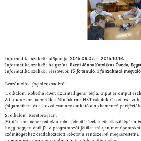
Informatika szakkör időpontja:
2015.09.07. – 2015.10.16.
Informatika szakkör helyszíne:
Szent János Katolikus Óvoda, Egysé
Informatika szakkör résztvevői:
15 fő tanuló, 1 fő szakmai megvaló
Beszámoló a foglalkozásokról:
1. alkalom: Robothardver: az „intelligens” tégla, input és output es
A tanulók megismerték a Mindstorms NXT robotok részeit és azok jel
folyamatban, és a hozzá csatlakoztatható alap bemeneti perifériáka
2. alkalom: Keretprogram
Miután megismerkedtek a robot felépítésével, a következő lépés a k
hogy hogyan épül fel a programozói felület, milyen menüpontokat
számítógéphez csatlakoztatott robotot a rendszerrel megkerestetni,
programírás során használható modulok grafikus jelei.