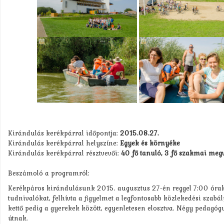
Kirándulás kerékpárral időpontja:
2015.08.27.
Kirándulás kerékpárral helyszíne:
Egyek és környéke
Kirándulás kerékpárral résztvevői:
40 fő tanuló, 3 fő szakmai megva
Beszámoló a programról:
Kerékpáros kirándulásunk 2015. augusztus 27-én reggel 7:00 órako
tudnivalókat, felhívta a figyelmet a legfontosabb közlekedési szabá
kettő pedig a gyerekek között, egyenletesen elosztva. Négy pedagógu
útnak.