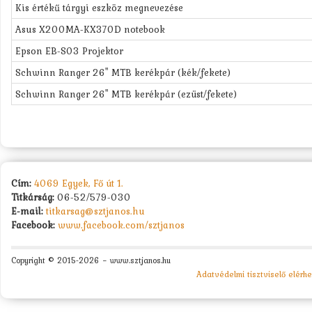
Kis értékű tárgyi eszköz megnevezése
Asus X200MA-KX370D notebook
Epson EB-S03 Projektor
Schwinn Ranger 26" MTB kerékpár (kék/fekete)
Schwinn Ranger 26" MTB kerékpár (ezüst/fekete)
Cím:
4069 Egyek, Fő út 1.
Titkárság:
06-52/579-030
E-mail:
titkarsag@sztjanos.hu
Facebook:
www.facebook.com/sztjanos
Copyright © 2015-2026 − www.sztjanos.hu
Adatvédelmi tisztviselő elérh