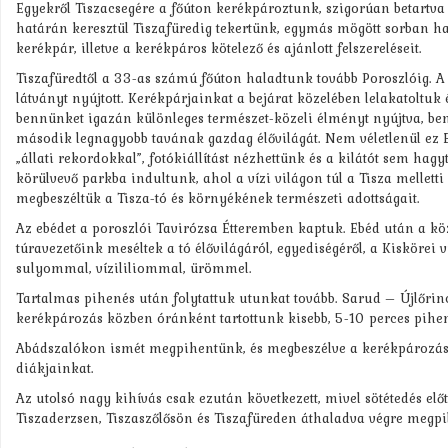
Egyekről Tiszacsegére a főúton kerékpároztunk, szigorúan betartva 
határán keresztül Tiszafüredig tekertünk, egymás mögött sorban ha
kerékpár, illetve a kerékpáros kötelező és ajánlott felszereléseit.
Tiszafüredtől a 33-as számú főúton haladtunk tovább Poroszlóig. A
látványt nyújtott. Kerékpárjainkat a bejárat közelében lelakatoltuk
bennünket igazán különleges természet-közeli élményt nyújtva, bem
második legnagyobb tavának gazdag élővilágát. Nem véletlenül ez 
„állati rekordokkal”, fotókiállítást nézhettünk és a kilátót sem ha
körülvevő parkba indultunk, ahol a vízi világon túl a Tisza melletti 
megbeszéltük a Tisza-tó és környékének természeti adottságait.
Az ebédet a poroszlói Tavirózsa Étteremben kaptuk. Ebéd után a köz
túravezetőink meséltek a tó élővilágáról, egyediségéről, a Kiskörei
sulyommal, vízililiommal, ürömmel.
Tartalmas pihenés után folytattuk utunkat tovább. Sarud – Újlőr
kerékpározás közben óránként tartottunk kisebb, 5-10 perces pihen
Abádszalókon ismét megpihentünk, és megbeszélve a kerékpározás s
diákjainkat.
Az utolsó nagy kihívás csak ezután következett, mivel sötétedés elő
Tiszaderzsen, Tiszaszőlősön és Tiszafüreden áthaladva végre megpill