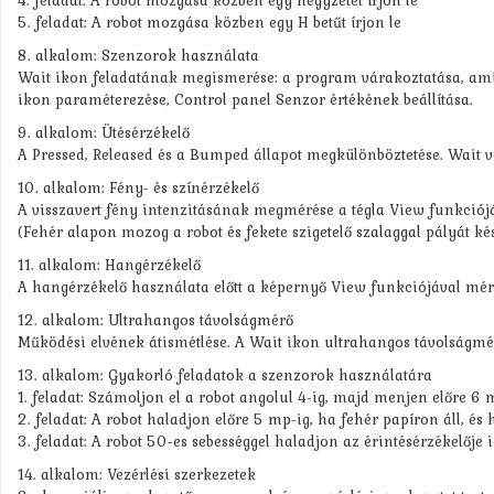
4. feladat: A robot mozgása közben egy négyzetet írjon le
5. feladat: A robot mozgása közben egy H betűt írjon le
8. alkalom: Szenzorok használata
Wait ikon feladatának megismerése: a program várakoztatása, amíg
ikon paraméterezése, Control panel Senzor értékének beállítása.
9. alkalom: Ütésérzékelő
A Pressed, Released és a Bumped állapot megkülönböztetése. Wait ve
10. alkalom: Fény- és színérzékelő
A visszavert fény intenzitásának megmérése a tégla View funkciójáva
(Fehér alapon mozog a robot és fekete szigetelő szalaggal pályát ké
11. alkalom: Hangérzékelő
A hangérzékelő használata előtt a képernyő View funkciójával mér
12. alkalom: Ultrahangos távolságmérő
Működési elvének átismétlése. A Wait ikon ultrahangos távolságmérő
13. alkalom: Gyakorló feladatok a szenzorok használatára
1. feladat: Számoljon el a robot angolul 4-ig, majd menjen előre 6 
2. feladat: A robot haladjon előre 5 mp-ig, ha fehér papíron áll, é
3. feladat: A robot 50-es sebességgel haladjon az érintésérzékelőj
14. alkalom: Vezérlési szerkezetek