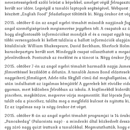
nevezetességekről szóló leírást a képekkel, amelyet végül felragasz
került sor időre. Legvégül a tanulói laptopok segítségével, Webque
készített „English Food” feladatlapot töltötték ki. Négy órakor ért vé
2015. október 6-án az angol nyelvi témahét második napjának foga
angol személyiségeinek megismerése jegyében telt. A csapatok az ál
hogy alegfontosabb információkat mondják el és a csapat egyik tag
többi versenyzőnek ki kellett találnia a hallott információk alapján
kitalálniuk: William Shakespeare, David Beckham, Sherlock Holme
karaokepartyra került sort. Mindegyik csapat választhatott a megad
jelenlévőknek. Pontoztuk az éneklést és a táncot is. Négy órakor fe
2015. október 7-én az angol nyelvi témahét harmadik napja James B
filmvetítéssel kezdődött a délután. A tanulók James Bond előzetesek
nagysikerű filmslágert, Adele-tóla Skyfall című dal meghallgatása, ér
után indulhatott az izgalmas kémjáték! A gyerekek két rövidke vide
gyorsan, mert különben felrobban az iskola. A kisfilmekből kiderült
pincében, megkötözve, megverve várja megmentőit. Hat lépcsős forg
talált oda a pincéhez, találta meg a megfelelő kulcsot és nyitotta ki
Ez az izgalmas nap is négy órakor ért véget.
2015. október 8-án az angol nyelvi témahét programjai is 14 óra
„Pancakeday” (Palacsinta nap) - a mindenki által közkedvelt dessze
egy záró nagy quizt írattunk a tanulókkal. Megmutathatták, hogy eg