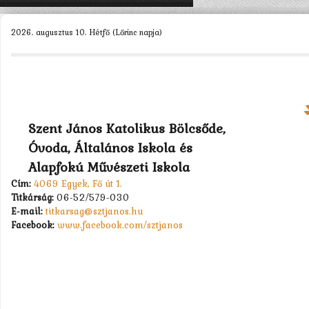
KEZDŐLAP
2026. augusztus 10. Hétfő (Lőrinc napja)
ISKOLÁNK >
SZERVEZETEINK >
DIÁKÖNKORMÁNYZAT >
MUNKATÁRSAK >
Szent János Katolikus Bölcsőde,
Óvoda, Általános Iskola és
TANULÓK >
Alapfokú Művészeti Iskola
PÁLYÁZATOK >
Cím:
4069 Egyek, Fő út 1.
Titkárság:
06-52/579-030
KAPCSOLAT
E-mail:
titkarsag@sztjanos.hu
Facebook:
www.facebook.com/sztjanos