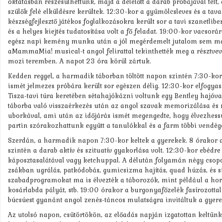
oktatásban részesülhettünk, majd a délelőtt a darab próbájával telt,
szülők felé elküldésre kerültek. 12:30-kor a gyümölcsleves és a tava
készségfejlesztő játékos foglalkozásokra került sor a tavi szanetlib
és a helyes kiejtés tudatosítása volt a fő feladat. 19:00-kor vacsor
egész napi kemény munka után a jól megérdemelt jutalom sem marad
aMammaMia! musical-t angol felirattal tekinthették meg a résztvevő
mozi teremben. A napot 23 óra körül zártuk.
Kedden reggel, a harmadik táborban töltött napon szintén 7:30-kor 
ismét jelmezes próbára került sor egészen délig. 12:30-kor elfogyas
Tisza-tavi túra keretében sétahajókázni voltunk egy Bentley hajóval
táborba való visszaérkezés után az angol szavak memorizálása és rö
uborkával, ami után az időjárás ismét megengedte, hogy élvezhessük
partin szórakozhattunk együtt a tanulókkal és a farm többi vendégév
Szerdán, a harmadik napon 7:30-kor keltek a gyerekek. 8 órakor a 
szintén a darab aktív és szituatív gyakorlása volt. 12:30-kor ebédre
káposztasalátával vagy ketchuppal. A délután folyamán négy cso
zsákban ugrálás, patkódobás, gumicsizma hajítás, quad húzás, és sín
szabadprogramokat ma is élvezték a táborozók, mint például a horgás
kosárlabda pályát, stb. 19:00 órakor a burgonyafőzelék fasírozottal
búcsúest gyanánt angol zenés-táncos mulatságra invitáltuk a gyerek
Az utolsó napon, csütörtökön, az előadás napján izgatottan keltünk f