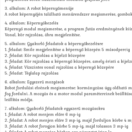
3. alkalom: A robot képernyőmenüje
A robot képernyőjén található menürendszer megismerése, gombok fu
4. alkalom: Képernyőkezelés
Képernyő modul megismerése, a program futás eredményének kiíratás
Vonal, kör rajzolása, ábra megjelenítése.
5. alkalom: Gyakorló feladatok a képernyőkezelésre
1. feladat: Smile megjelenítése a képernyő közepén 5 másodpercig
2. feladat: Kör rajzolása a kijelző közepére
3. feladat: Kör rajzolása a képernyő közepére, amely érinti a kijelző
4. feladat: Vízszintes vonal rajzolása a képernyő közepére
5. feladat: Téglalap rajzolása
6. alkalom: Egyszerű mozgások
Robot fordulási elvének megismerése: kormányzása úgy oldható meg
fog fordulni. A mozgás és a motor modul paramétereinek beállítása:
leállítás módja.
7. alkalom: Gyakorló feladatok egyszerű mozgásokra
1. feladat: A robot menjem előre 6 mp-ig
2. feladat: A robot menjen előre 3 mp-ig, majd forduljon körbe 4 m
3. feladat: A robot forogjon körbe 5 mp-ig, majd tolasson 3 mp-ig