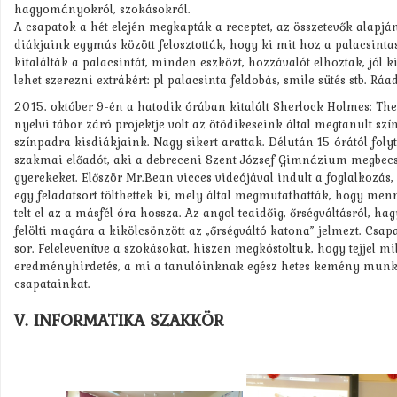
hagyományokról, szokásokról.
A csapatok a hét elején megkapták a receptet, az összetevők alapján 
diákjaink egymás között felosztották, hogy ki mit hoz a palacsintas
kitalálták a palacsintát, minden eszközt, hozzávalót elhoztak, jól kik
lehet szerezni extrákért: pl palacsinta feldobás, smile sütés stb. R
2015. október 9-én a hatodik órában kitalált Sherlock Holmes: The
nyelvi tábor záró projektje volt az ötödikeseink által megtanult sz
színpadra kisdiákjaink. Nagy sikert arattak. Délután 15 órától fol
szakmai előadót, aki a debreceni Szent József Gimnázium megbecs
gyerekeket. Először Mr.Bean vicces videójával indult a foglalkozás,
egy feladatsort tölthettek ki, mely által megmutathatták, hogy menn
telt el az a másfél óra hossza. Az angol teaidőig, őrségváltásról, h
felölti magára a kikölcsönzött az „őrségváltó katona” jelmezt. Csa
sor. Felelevenítve a szokásokat, hiszen megkóstoltuk, hogy tejjel m
eredményhirdetés, a mi a tanulóinknak egész hetes kemény munkájá
csapatainkat.
V. INFORMATIKA SZAKKÖR