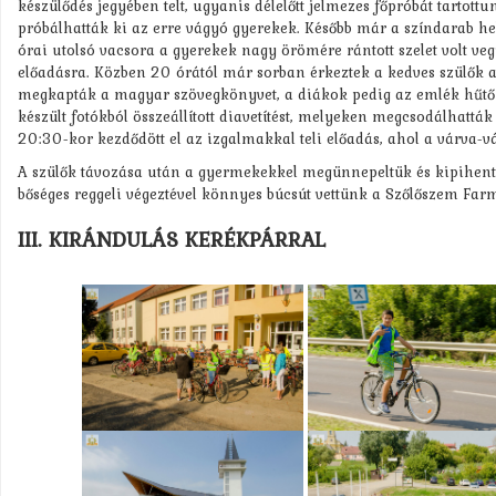
készülődés jegyében telt, ugyanis délelőtt jelmezes főpróbát tartott
próbálhatták ki az erre vágyó gyerekek. Később már a színdarab he
órai utolsó vacsora a gyerekek nagy örömére rántott szelet volt vegy
előadásra. Közben 20 órától már sorban érkeztek a kedves szülők a 
megkapták a magyar szövegkönyvet, a diákok pedig az emlék hűtő 
készült fotókból összeállított diavetítést, melyeken megcsodálhatták
20:30-kor kezdődött el az izgalmakkal teli előadás, ahol a várva-vá
A szülők távozása után a gyermekekkel megünnepeltük és kipihent
bőséges reggeli végeztével könnyes búcsút vettünk a Szőlőszem Farm
III. KIRÁNDULÁS KERÉKPÁRRAL