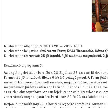
Nyelvi tábor időpontja:
2015.07.26. – 2015.07.30.
Nyelvi tábor helyszíne:
Szőlőszem Farm; 5244 Tiszaszőlős, Dózsa Gy
Nyelvi tábor résztvevői:
25 fő tanuló, 4 fő szakmai megvalósító, 2 f
Beszámoló a programról:
Az angol nyelvi tábor keretében 2015. július 26-án este 18 órakor 
Farmra 25 fő tanulóval, illetve 6 kísérő pedagógussal. A Farm felt
sertéspörkölt vacsorában volt részünk, majd az idő kegyessége rév
megérdemelt fürdőzés után sor került a Sherlock Holmes; The Crow
és az első olvasópróbára. Az esti lefekvéshez való készülődést 21 
zeneszámok meghallgatására került sor. 22 és 23 óra között a tanu
Hétfőn, a második nap 7:30-kor esős reggelre ébredtünk. Miután 8 ó