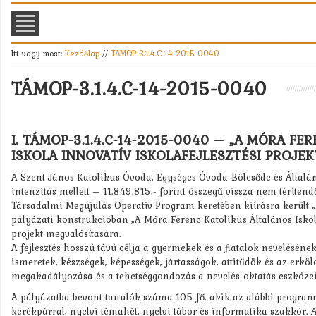
Itt vagy most:
Kezdőlap
//
TÁMOP-3.1.4.C-14-2015-0040
TÁMOP-3.1.4.C-14-2015-0040
I. TÁMOP-3.1.4.C-14-2015-0040 – „A MÓRA F
ISKOLA INNOVATÍV ISKOLAFEJLESZTÉSI PROJEK
A Szent János Katolikus Óvoda, Egységes Óvoda-Bölcsőde és Általá
intenzitás mellett – 11.849.815.- forint összegű vissza nem térítend
Társadalmi Megújulás Operatív Program keretében kiírásra került „I
pályázati konstrukcióban „A Móra Ferenc Katolikus Általános Iskola
projekt megvalósítására.
A fejlesztés hosszú távú célja a gyermekek és a fiatalok nevelésének k
ismeretek, készségek, képességek, jártasságok, attitűdök és az erköl
megakadályozása és a tehetséggondozás a nevelés-oktatás eszközei
A pályázatba bevont tanulók száma 105 fő, akik az alábbi programo
kerékpárral, nyelvi témahét, nyelvi tábor és informatika szakkör. 