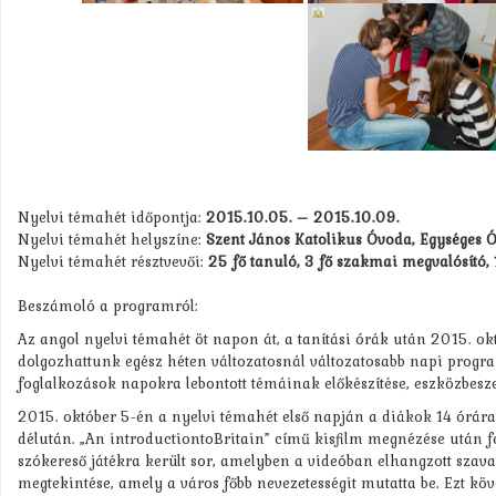
Nyelvi témahét időpontja:
2015.10.05. – 2015.10.09.
Nyelvi témahét helyszíne:
Szent János Katolikus Óvoda, Egységes Óv
Nyelvi témahét résztvevői:
25 fő tanuló, 3 fő szakmai megvalósító,
Beszámoló a programról:
Az angol nyelvi témahét öt napon át, a tanítási órák után 2015. októb
dolgozhattunk egész héten változatosnál változatosabb napi progr
foglalkozások napokra lebontott témáinak előkészítése, eszközbeszer
2015. október 5-én a nyelvi témahét első napján a diákok 14 órára
délután. „An introductiontoBritain” című kisfilm megnézése után fe
szókereső játékra került sor, amelyben a videóban elhangzott szavak
megtekintése, amely a város főbb nevezetességit mutatta be. Ezt köve