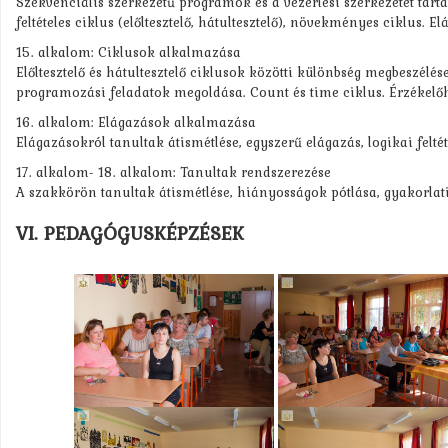
Szekvenciális szerkezetű programok és a vezérlési szerkezetet tar
feltételes ciklus (előltesztelő, hátultesztelő), növekményes ciklus. E
15. alkalom: Ciklusok alkalmazása
Előltesztelő és hátultesztelő ciklusok közötti különbség megbeszél
programozási feladatok megoldása. Count és time ciklus. Érzékelőh
16. alkalom: Elágazások alkalmazása
Elágazásokról tanultak átismétlése, egyszerű elágazás, logikai felté
17. alkalom- 18. alkalom: Tanultak rendszerezése
A szakkörön tanultak átismétlése, hiányosságok pótlása, gyakorlati
VI. PEDAGÓGUSKÉPZÉSEK