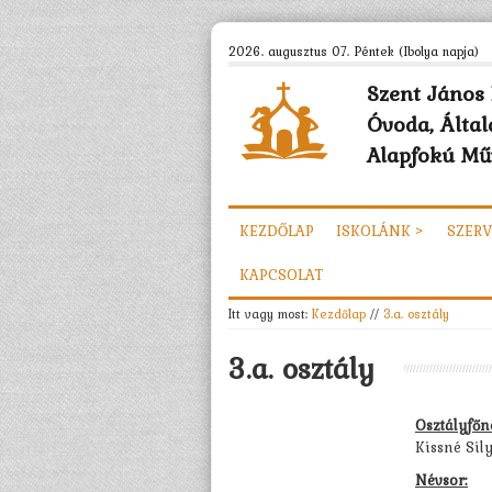
2026. augusztus 07. Péntek (Ibolya napja)
Szent János 
Óvoda, Által
Alapfokú Műv
KEZDŐLAP
ISKOLÁNK >
SZERV
KAPCSOLAT
Itt vagy most:
Kezdőlap
//
3.a. osztály
3.a. osztály
Osztályfőn
Kissné Sil
Névsor: