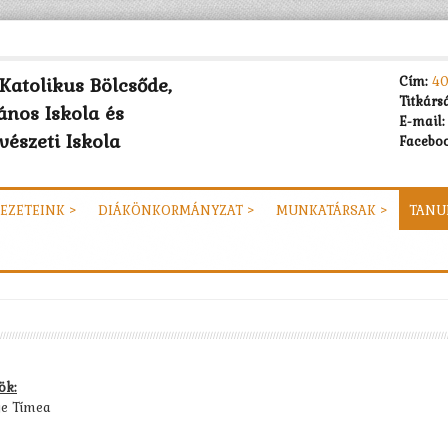
Katolikus Bölcsőde,
Cím:
40
Titkárs
ános Iskola és
E-mail:
észeti Iskola
Faceboo
EZETEINK >
DIÁKÖNKORMÁNYZAT >
MUNKATÁRSAK >
TANU
ök:
ye Tímea