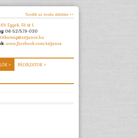
Tovább az óvoda oldalára >>
69 Egyek, Fő út 1.
ág:
06-52/579-030
titkarsag@sztjanos.hu
k:
www.facebook.com/sztjanos
LÓK >
PÁLYÁZATOK >