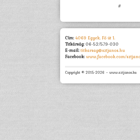
#
Cím:
4069 Egyek, Fő út 1.
Titkárság:
06-52/579-030
E-mail:
titkarsag@sztjanos.hu
Facebook:
www.facebook.com/sztjan
Copyright © 2015-2026 − www.sztjanos.hu