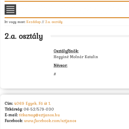
Itt vagy most:
Kezdőlap
//
2.a. osztály
2.a. osztály
Osztályfőnök:
Hegyiné Molnár Katalin
Névsor:
#
Cím:
4069 Egyek, Fő út 1.
Titkárság:
06-52/579-030
E-mail:
titkarsag@sztjanos.hu
Facebook:
www.facebook.com/sztjanos