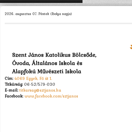
KEZDŐLAP
2026. augusztus 07. Péntek (Ibolya napja)
ISKOLÁNK >
SZERVEZETEINK >
DIÁKÖNKORMÁNYZAT >
MUNKATÁRSAK >
Szent János Katolikus Bölcsőde,
Óvoda, Általános Iskola és
TANULÓK >
Alapfokú Művészeti Iskola
PÁLYÁZATOK >
Cím:
4069 Egyek, Fő út 1.
Titkárság:
06-52/579-030
KAPCSOLAT
E-mail:
titkarsag@sztjanos.hu
Facebook:
www.facebook.com/sztjanos