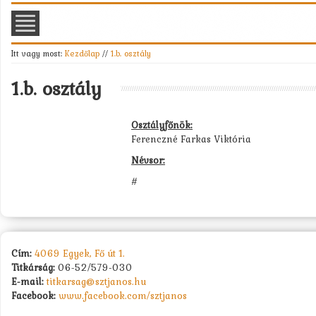
Itt vagy most:
Kezdőlap
//
1.b. osztály
1.b. osztály
Osztályfőnök:
Ferenczné Farkas Viktória
Névsor:
#
Cím:
4069 Egyek, Fő út 1.
Titkárság:
06-52/579-030
E-mail:
titkarsag@sztjanos.hu
Facebook:
www.facebook.com/sztjanos