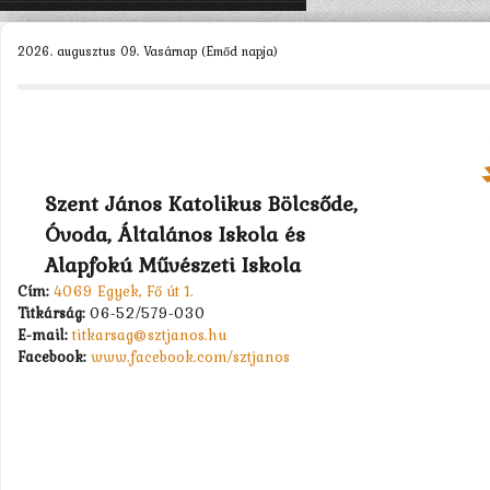
KEZDŐLAP
2026. augusztus 09. Vasárnap (Emőd napja)
ISKOLÁNK >
SZERVEZETEINK >
DIÁKÖNKORMÁNYZAT >
MUNKATÁRSAK >
Szent János Katolikus Bölcsőde,
Óvoda, Általános Iskola és
TANULÓK >
Alapfokú Művészeti Iskola
PÁLYÁZATOK >
Cím:
4069 Egyek, Fő út 1.
Titkárság:
06-52/579-030
KAPCSOLAT
E-mail:
titkarsag@sztjanos.hu
Facebook:
www.facebook.com/sztjanos