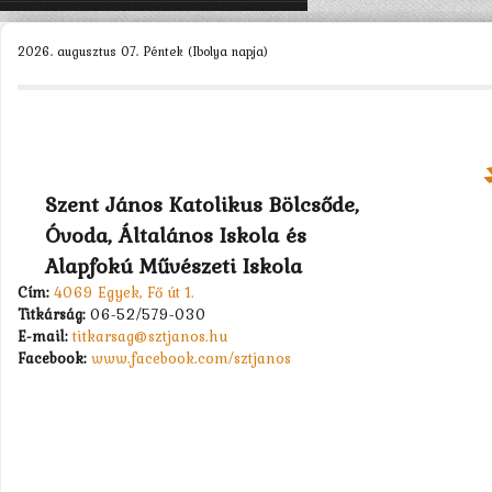
KEZDŐLAP
2026. augusztus 07. Péntek (Ibolya napja)
ISKOLÁNK >
SZERVEZETEINK >
DIÁKÖNKORMÁNYZAT >
MUNKATÁRSAK >
Szent János Katolikus Bölcsőde,
Óvoda, Általános Iskola és
TANULÓK >
Alapfokú Művészeti Iskola
PÁLYÁZATOK >
Cím:
4069 Egyek, Fő út 1.
Titkárság:
06-52/579-030
KAPCSOLAT
E-mail:
titkarsag@sztjanos.hu
Facebook:
www.facebook.com/sztjanos