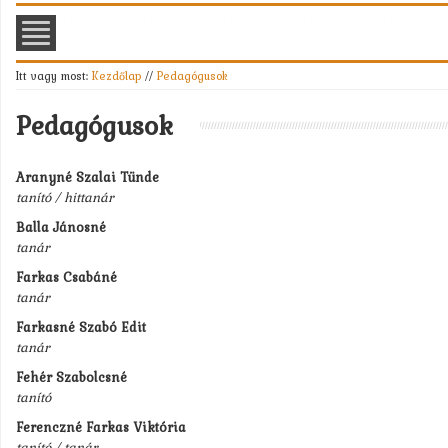
Itt vagy most:
Kezdőlap
//
Pedagógusok
Pedagógusok
Aranyné Szalai Tünde
tanító / hittanár
Balla Jánosné
tanár
Farkas Csabáné
tanár
Farkasné Szabó Edit
tanár
Fehér Szabolcsné
tanító
Ferenczné Farkas Viktória
tanító / tanár