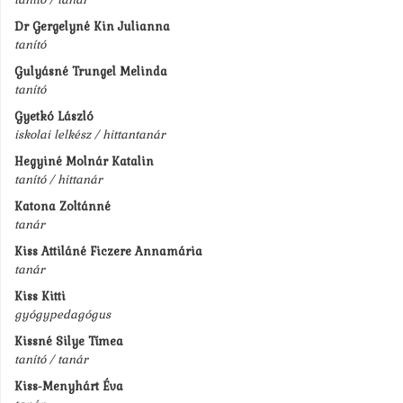
Dr Gergelyné Kin Julianna
tanító
Gulyásné Trungel Melinda
tanító
Gyetkó László
iskolai lelkész / hittantanár
Hegyiné Molnár Katalin
tanító / hittanár
Katona Zoltánné
tanár
Kiss Attiláné Ficzere Annamária
tanár
Kiss Kitti
gyógypedagógus
Kissné Silye Tímea
tanító / tanár
Kiss-Menyhárt Éva