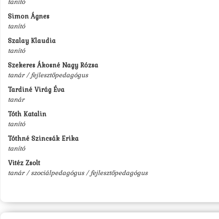
tanító
Simon Ágnes
tanító
Szalay Klaudia
tanító
Szekeres Ákosné Nagy Rózsa
tanár / fejlesztőpedagógus
Tardiné Virág Éva
tanár
Tóth Katalin
tanító
Tóthné Szincsák Erika
tanító
Vitéz Zsolt
tanár / szociálpedagógus / fejlesztőpedagógus