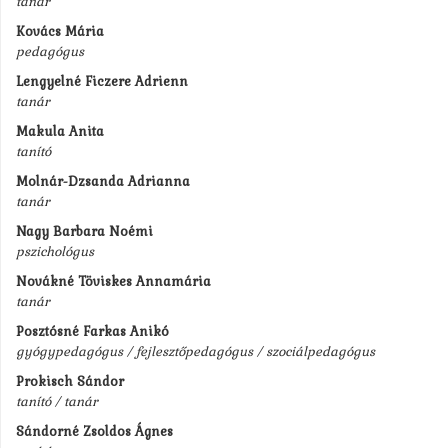
tanár
Kovács Mária
pedagógus
Lengyelné Ficzere Adrienn
tanár
Makula Anita
tanító
Molnár-Dzsanda Adrianna
tanár
Nagy Barbara Noémi
pszichológus
Novákné Töviskes Annamária
tanár
Posztósné Farkas Anikó
gyógypedagógus / fejlesztőpedagógus / szociálpedagógus
Prokisch Sándor
tanító / tanár
Sándorné Zsoldos Ágnes