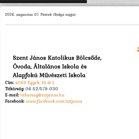
KEZDŐLAP
2026. augusztus 07. Péntek (Ibolya napja)
ISKOLÁNK >
SZERVEZETEINK >
DIÁKÖNKORMÁNYZAT >
MUNKATÁRSAK >
Szent János Katolikus Bölcsőde,
Óvoda, Általános Iskola és
TANULÓK >
Alapfokú Művészeti Iskola
PÁLYÁZATOK >
Cím:
4069 Egyek, Fő út 1.
Titkárság:
06-52/579-030
KAPCSOLAT
E-mail:
titkarsag@sztjanos.hu
Facebook:
www.facebook.com/sztjanos