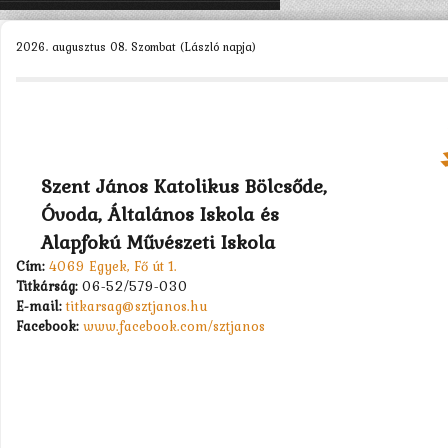
KEZDŐLAP
2026. augusztus 08. Szombat (László napja)
ISKOLÁNK >
SZERVEZETEINK >
DIÁKÖNKORMÁNYZAT >
MUNKATÁRSAK >
Szent János Katolikus Bölcsőde,
Óvoda, Általános Iskola és
TANULÓK >
Alapfokú Művészeti Iskola
PÁLYÁZATOK >
Cím:
4069 Egyek, Fő út 1.
Titkárság:
06-52/579-030
KAPCSOLAT
E-mail:
titkarsag@sztjanos.hu
Facebook:
www.facebook.com/sztjanos