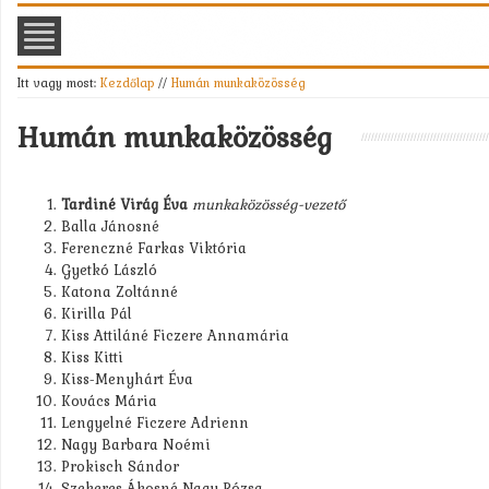
Itt vagy most:
Kezdőlap
//
Humán munkaközösség
Humán munkaközösség
Tardiné Virág Éva
munkaközösség-vezető
Balla Jánosné
Ferenczné Farkas Viktória
Gyetkó László
Katona Zoltánné
Kirilla Pál
Kiss Attiláné Ficzere Annamária
Kiss Kitti
Kiss-Menyhárt Éva
Kovács Mária
Lengyelné Ficzere Adrienn
Nagy Barbara Noémi
Prokisch Sándor
Szekeres Ákosné Nagy Rózsa