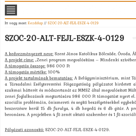
Itt vagy most:
Kezdőlap
//
SZOC-20-ALT-FEJL-ESZK-4-0129
SZOC-20-ALT-FEJL-ESZK-4-0129
A kedvezményezett neve:
Szent János Katolikus Bölcsőde, Óvoda, Ál
A projekt címe:
„Zenei program megvalósítása – Mindenki szívében
A támogatás összege:
986 000 Ft
A támogatás mértéke:
100%
A projekt tartalmának bemutatása:
A Belügyminisztérium, mint Tám
a Társadalmi Esélyteremtési Főigazgatóság pályázatot hirdetet
szakmai hátterét és módszertanát az MMSZ által megvalósított Mál
zenei foglalkozások megtartására 986 000 Ft támogatást nyert el. 
szociális problémáin, önismereti és segítő beszélgetésekkel egybekö
beszerzésre kerül 15 db furulya, 4 db hegedű és 6 db gitár. A p
bevonásra. A projektben 4 fő zenét oktató szakember és 1 fő szociál
Pályázati azonosító:
SZOC-20-ALT-FEJL-ESZK-4-0129.