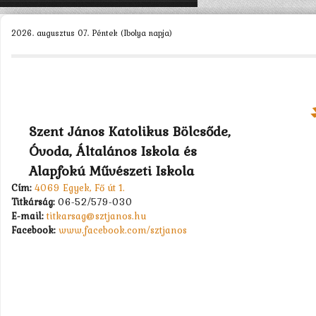
KEZDŐLAP
2026. augusztus 07. Péntek (Ibolya napja)
ISKOLÁNK >
SZERVEZETEINK >
DIÁKÖNKORMÁNYZAT >
MUNKATÁRSAK >
Szent János Katolikus Bölcsőde,
Óvoda, Általános Iskola és
TANULÓK >
Alapfokú Művészeti Iskola
PÁLYÁZATOK >
Cím:
4069 Egyek, Fő út 1.
Titkárság:
06-52/579-030
KAPCSOLAT
E-mail:
titkarsag@sztjanos.hu
Facebook:
www.facebook.com/sztjanos